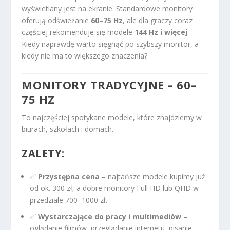
wyświetlany jest na ekranie. Standardowe monitory
oferują odświeżanie
60–75 Hz
, ale dla graczy coraz
częściej rekomenduje się modele
144 Hz i więcej
.
Kiedy naprawdę warto sięgnąć po szybszy monitor, a
kiedy nie ma to większego znaczenia?
MONITORY TRADYCYJNE – 60–
75 HZ
To najczęściej spotykane modele, które znajdziemy w
biurach, szkołach i domach.
ZALETY:
✅
Przystępna cena
– najtańsze modele kupimy już
od ok. 300 zł, a dobre monitory Full HD lub QHD w
przedziale 700–1000 zł.
✅
Wystarczające do pracy i multimediów
–
oglądanie filmów, przeglądanie internetu, pisanie