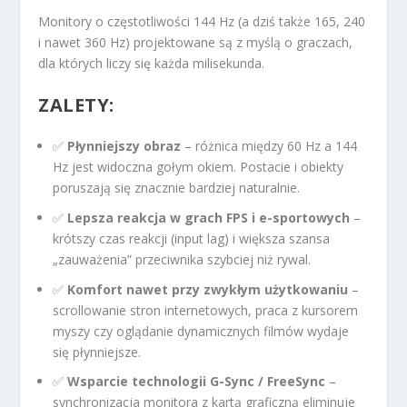
Monitory o częstotliwości 144 Hz (a dziś także 165, 240
i nawet 360 Hz) projektowane są z myślą o graczach,
dla których liczy się każda milisekunda.
ZALETY:
✅
Płynniejszy obraz
– różnica między 60 Hz a 144
Hz jest widoczna gołym okiem. Postacie i obiekty
poruszają się znacznie bardziej naturalnie.
✅
Lepsza reakcja w grach FPS i e-sportowych
–
krótszy czas reakcji (input lag) i większa szansa
„zauważenia” przeciwnika szybciej niż rywal.
✅
Komfort nawet przy zwykłym użytkowaniu
–
scrollowanie stron internetowych, praca z kursorem
myszy czy oglądanie dynamicznych filmów wydaje
się płynniejsze.
✅
Wsparcie technologii G-Sync / FreeSync
–
synchronizacja monitora z kartą graficzną eliminuje