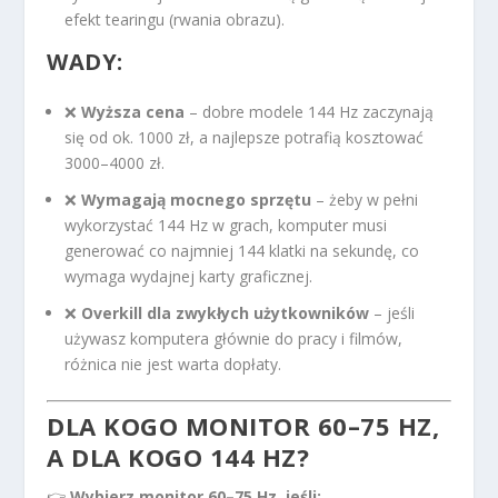
efekt tearingu (rwania obrazu).
WADY:
❌
Wyższa cena
– dobre modele 144 Hz zaczynają
się od ok. 1000 zł, a najlepsze potrafią kosztować
3000–4000 zł.
❌
Wymagają mocnego sprzętu
– żeby w pełni
wykorzystać 144 Hz w grach, komputer musi
generować co najmniej 144 klatki na sekundę, co
wymaga wydajnej karty graficznej.
❌
Overkill dla zwykłych użytkowników
– jeśli
używasz komputera głównie do pracy i filmów,
różnica nie jest warta dopłaty.
DLA KOGO MONITOR 60–75 HZ,
A DLA KOGO 144 HZ?
👉
Wybierz monitor 60–75 Hz, jeśli: