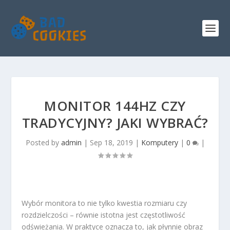
MONITOR 144HZ CZY
TRADYCYJNY? JAKI WYBRAĆ?
Posted by
admin
|
Sep 18, 2019
|
Komputery
|
0
|
Wybór monitora to nie tylko kwestia rozmiaru czy
rozdzielczości – równie istotna jest częstotliwość
odświeżania. W praktyce oznacza to, jak płynnie obraz