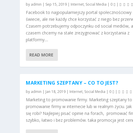
by
admin
|
Sep 15, 2019
|
Internet
,
Social Media
|
0
|
Facebook to najpopularniejszy portal społecznościowy
świecie, ale nie każdy chce korzystać z niego bez przer
Czasem potrzebujemy odpoczynku od social mediów, 
czasem chcemy na stałe zrezygnować z korzystania z
platformy....
READ MORE
MARKETING SZEPTANY – CO TO JEST?
by
admin
|
Jan 18, 2019
|
Internet
,
Social Media
|
0
|
Marketing to promowanie firmy. Marketing szeptany to
promowanie firmy w internecie lub w realnym życiu. Jak
się robi? Najlepiej pisać opinie na forach, promować fi
szybko, łatwo i bez problemów. taka promocja jest cenna