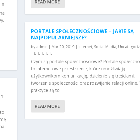
READ MORE
 na
wy.
a
PORTALE SPOŁECZNOŚCIOWE – JAKIE SĄ
NAJPOPULARNIEJSZE?
by
admin
|
Mar 20, 2019
|
Internet
,
Social Media
,
Uncategori
|
Czym są portale społecznościowe? Portale społeczn
to internetowe przestrzenie, które umożliwiają
użytkownikom komunikację, dzielenie się treściami,
tworzenie społeczności oraz rozwijanie relacji online.
praktyce są to...
READ MORE
 to
rmę
 i...