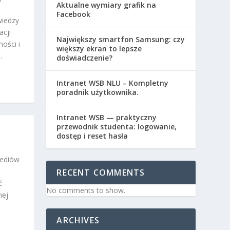
Aktualne wymiary grafik na
Facebook
wiedzy
acji
Największy smartfon Samsung: czy
ości i
większy ekran to lepsze
.
doświadczenie?
Intranet WSB NLU – Kompletny
poradnik użytkownika.
Intranet WSB — praktyczny
przewodnik studenta: logowanie,
dostęp i reset hasła
mediów
RECENT COMMENTS
ć
No comments to show.
nej
ARCHIVES