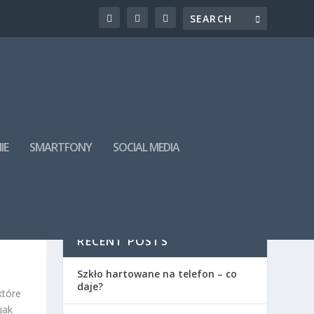
IE
SMARTFONY
SOCIAL MEDIA
RECENT POSTS
Szkło hartowane na telefon – co
daje?
które
jak