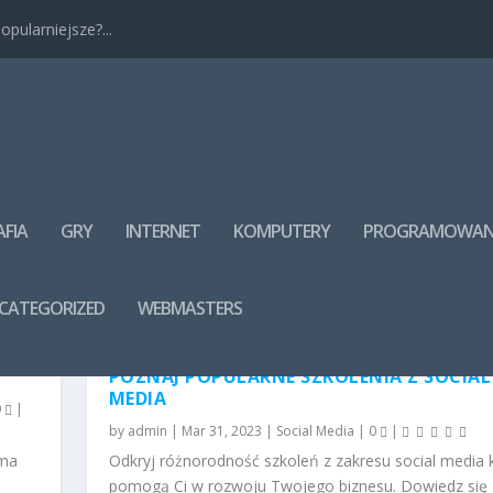
pularniejsze?...
FIA
GRY
INTERNET
KOMPUTERY
PROGRAMOWAN
CATEGORIZED
WEBMASTERS
POZNAJ POPULARNE SZKOLENIA Z SOCIAL
MEDIA
0
|
by
admin
|
Mar 31, 2023
|
Social Media
|
0
|
 ma
Odkryj różnorodność szkoleń z zakresu social media 
pomogą Ci w rozwoju Twojego biznesu. Dowiedz się 