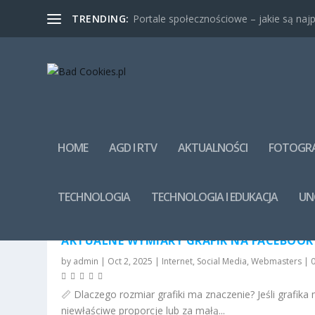
TRENDING:
Portale społecznościowe – jakie są najpo
HOME
AGD I RTV
AKTUALNOŚCI
FOTOGRA
CATEGORY:
SOCIAL MEDIA
TECHNOLOGIA
TECHNOLOGIA I EDUKACJA
UN
AKTUALNE WYMIARY GRAFIK NA FACEBOOK
by
admin
|
Oct 2, 2025
|
Internet
,
Social Media
,
Webmasters
|
📏 Dlaczego rozmiar grafiki ma znaczenie? Jeśli grafika
niewłaściwe proporcje lub za małą...