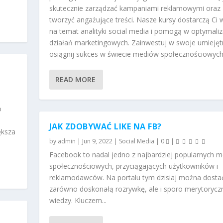
skutecznie zarządzać kampaniami reklamowymi oraz
tworzyć angażujące treści. Nasze kursy dostarczą Ci 
na temat analityki social media i pomogą w optymaliz
działań marketingowych. Zainwestuj w swoje umiejętn
osiągnij sukces w świecie mediów społecznościowych
READ MORE
o
JAK ZDOBYWAĆ LIKE NA FB?
ększa
by
admin
|
Jun 9, 2022
|
Social Media
|
0
|
Facebook to nadal jedno z najbardziej popularnych 
społecznościowych, przyciągających użytkowników i
reklamodawców. Na portalu tym dzisiaj można dosta
zarówno doskonałą rozrywkę, ale i sporo merytorycz
wiedzy. Kluczem...