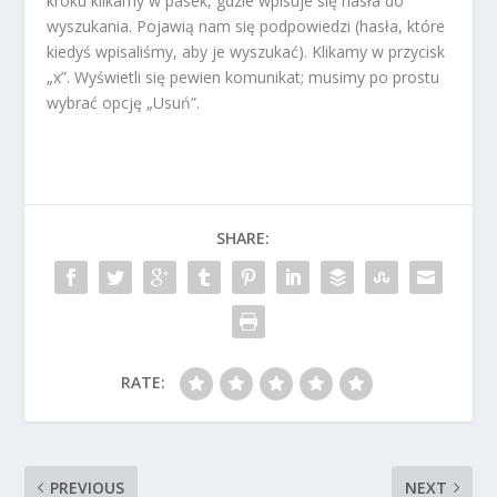
kroku klikamy w pasek, gdzie wpisuje się hasła do
wyszukania. Pojawią nam się podpowiedzi (hasła, które
kiedyś wpisaliśmy, aby je wyszukać). Klikamy w przycisk
„x”. Wyświetli się pewien komunikat; musimy po prostu
wybrać opcję „Usuń”.
SHARE:
RATE:
PREVIOUS
NEXT