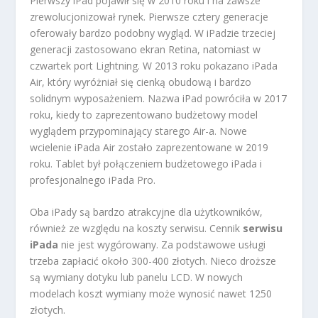
Pierwszy iPad pojawił się w 2010 roku i na zawsze
zrewolucjonizował rynek. Pierwsze cztery generacje
oferowały bardzo podobny wygląd. W iPadzie trzeciej
generacji zastosowano ekran Retina, natomiast w
czwartek port Lightning. W 2013 roku pokazano iPada
Air, który wyróżniał się cienką obudową i bardzo
solidnym wyposażeniem. Nazwa iPad powróciła w 2017
roku, kiedy to zaprezentowano budżetowy model
wyglądem przypominający starego Air-a. Nowe
wcielenie iPada Air zostało zaprezentowane w 2019
roku. Tablet był połączeniem budżetowego iPada i
profesjonalnego iPada Pro.
Oba iPady są bardzo atrakcyjne dla użytkowników,
również ze względu na koszty serwisu. Cennik
serwisu
iPada
nie jest wygórowany. Za podstawowe usługi
trzeba zapłacić około 300-400 złotych. Nieco droższe
są wymiany dotyku lub panelu LCD. W nowych
modelach koszt wymiany może wynosić nawet 1250
złotych.